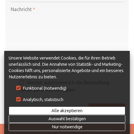
-
Nachricht
*
-
-
-
Unsere Website verwendet Cookies, die für ihren Betrieb
unerlässlich sind. Die Annahme von Statistik- und Marketing-
Cookies hilft uns, personalisierte Angebote und ein besseres
Bedingungen
*
Nutzererlebnis zu bieten.
Hiermit autorisiere ich die Behandlung
Funktional (notwendig)
meiner persönlichen Daten.
Analytisch, statistisch
ABSENDEN
Alle akzeptieren
Auswahl bestätigen
Nur notwendige
© 2026 Gasthaus Magdalena: Pávay Vajna Ferenc utca 46.